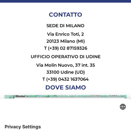
CONTATTO
SEDE DI MILANO
Via Enrico Toti, 2
20123 Milano (MI)
T (+39) 02 87159326
UFFICIO OPERATIVO DI UDINE
Via Molin Nuovo, 37 int. 35
33100 Udine (UD)
T (+39) 0432 1637064
DOVE SIAMO
Iscriviti alla nostra
We need your consent to load the
newsletter
Google Maps service!
We use a third party service to embed map
Iscriviti oggi stesso gratuitamente e sii il