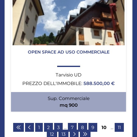
OPEN SPACE AD USO COMMERCIALE
Tarvisio UD
PREZZO DELL'IMMOBILE:
588.500,00 €
Sup. Commerciale
mq 900
1
2
3
...
7
8
9
10
...
11
12
13