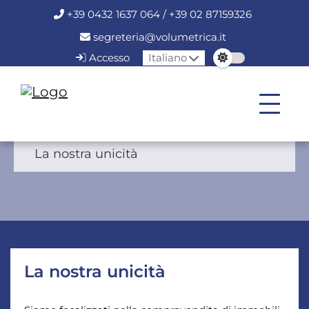
+39 0432 1637 064 / +39 02 87159326
segreteria@volumetrica.it
Accesso
Italiano
La nostra unicità
La nostra unicità