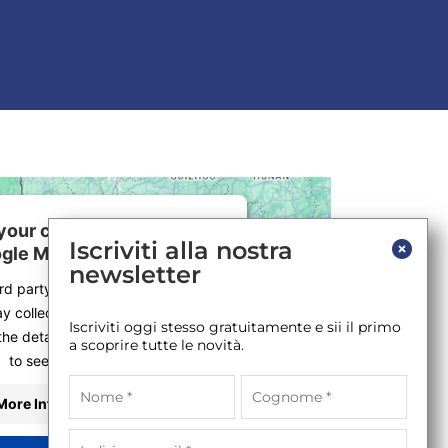
our consent to load the
Iscriviti alla nostra
gle Maps service!
newsletter
ird party service to embed map
y collect data about your activity.
Iscriviti oggi stesso gratuitamente e sii il primo
the details and accept the service
a scoprire tutte le novità.
to see this map.
More Information