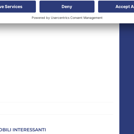
sud del centro di Desio, ben servita.
la linea delle Ferrovie Nord Chiasso-Milano (S11) e
OBILI INTERESSANTI