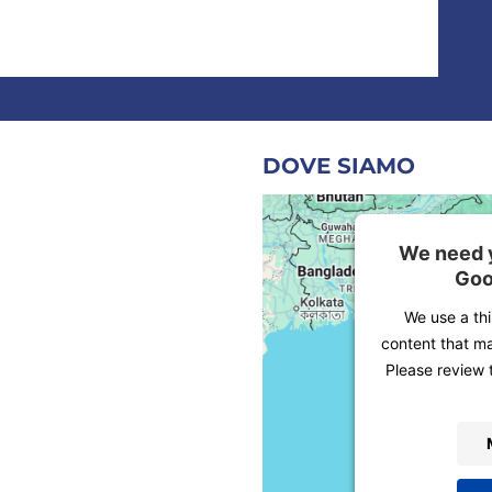
DOVE SIAMO
We need y
Goo
We use a th
content that ma
Please review 