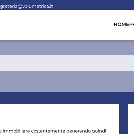
greteria@volumetrica.it
HOMEP
lio immobiliare costantemente generando quindi