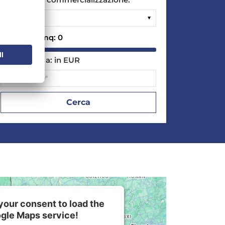
Superficie mq:
0
Prezzo fino a:
in EUR
our consent to load the
gle Maps service!