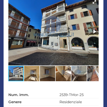
Num. imm.
2539-TMor-25
Genere
Residenziale