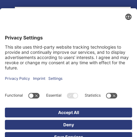
Iscriviti alla nostra
newsletter
CONTATTO
SEDE DI MILANO
Iscriviti oggi stesso gratuitamente e sii il primo
Via Enrico Toti, 2
a scoprire tutte le novità.
20123 Milano (MI)
T (+39) 02 87159326
UFFICIO OPERATIVO DI UDINE
Via Molin Nuovo, 37 int. 35
33100 Udine (UD)
Dichiaro di aver letto e accettato
T (+39) 0432 1637064
l'informativa sulla privacy.
*
DOVE SIAMO
Inviando il modulo, si acconsente al trattamento dei dati
personali per l'invio di una newsletter via email. I dati saranno
utilizzati esclusivamente per l'invio della newsletter e non
verranno mai ceduti a terzi. È possibile revocare il proprio
consenso in qualsiasi momento.
We need your consent to load the
Google Maps service!