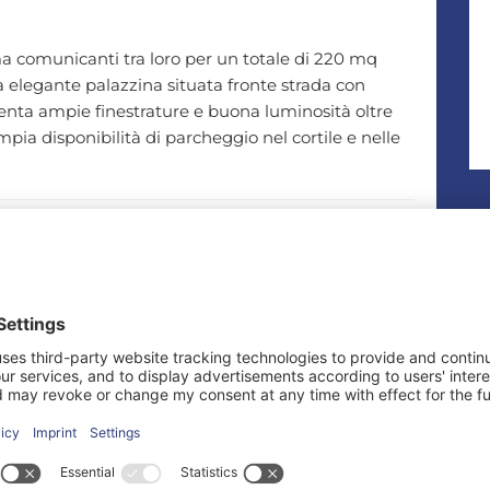
ma comunicanti tra loro per un totale di 220 mq
na elegante palazzina situata fronte strada con
senta ampie finestrature e buona luminosità oltre
Ampia disponibilità di parcheggio nel cortile e nelle
anta Caterina lungo la strada principale in prossimità