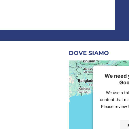
DOVE SIAMO
We need y
Goo
We use a th
content that ma
Please review 