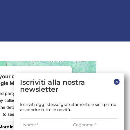
our consent to load the
Iscriviti alla nostra
gle Maps service!
newsletter
ird party service to embed map
y collect data about your activity.
Iscriviti oggi stesso gratuitamente e sii il primo
the details and accept the service
a scoprire tutte le novità.
to see this map.
More Information