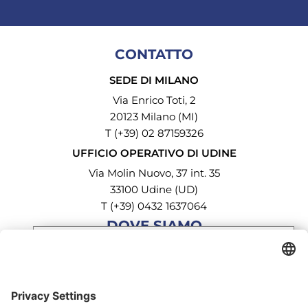
CONTATTO
SEDE DI MILANO
Via Enrico Toti, 2
20123 Milano (MI)
T (+39) 02 87159326
UFFICIO OPERATIVO DI UDINE
Via Molin Nuovo, 37 int. 35
33100 Udine (UD)
T (+39) 0432 1637064
DOVE SIAMO
Iscriviti alla nostra
newsletter
We need your consent to load the
Google Maps service!
Iscriviti oggi stesso gratuitamente e sii il primo