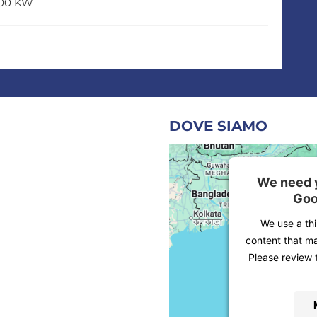
0000 KW
DOVE SIAMO
We need y
Goo
We use a th
content that ma
Please review 