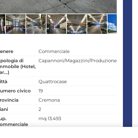
enere
Commerciale
ipologia di
Capannoni/Magazzini/Produzione
mmobile (Hotel,
r...)
ittà
Quattrocase
umero civico
19
rovincia
Cremona
iani
2
up.
mq 13.493
ommerciale
up. Scoperta
mq 10.586