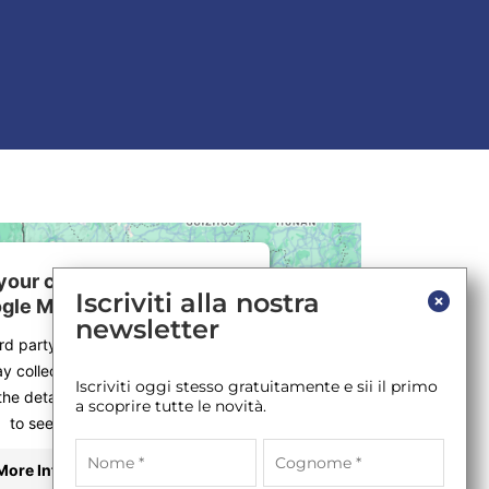
our consent to load the
Iscriviti alla nostra
gle Maps service!
newsletter
ird party service to embed map
y collect data about your activity.
Iscriviti oggi stesso gratuitamente e sii il primo
the details and accept the service
a scoprire tutte le novità.
to see this map.
More Information