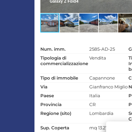
Num. imm.
2585-AD-25
G
Tipologia di
Vendita
T
commercializzazione
I
ba
Tipo di immobile
Capannone
C
Via
Gianfranco Miglio
N
Paese
Italia
P
Provincia
CR
P
Regione (sito)
Lombardia
S
C
Sup. Coperta
mq 13.273
S