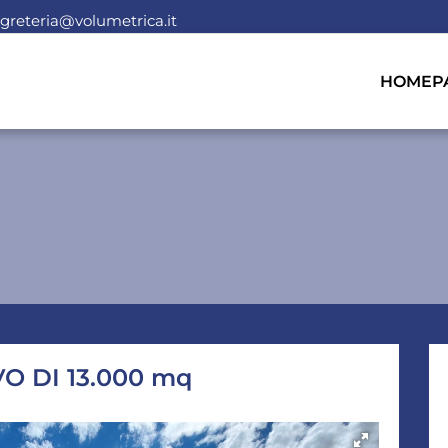
greteria@volumetrica.it
HOMEP
 DI 13.000 mq