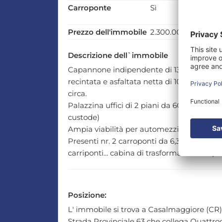
Carroponte
Sì
P
c
Prezzo dell'immobile
2.300.000,00 €
V
Descrizione dell`immobile
Capannone indipendente di 13000 mq edifi
recintata e asfaltata netta di 10.000 mq + 
circa.
Palazzina uffici di 2 piani da 600 mq cada
custode)
Ampia viabilità per automezzi e bilici....
Presenti nr. 2 carroponti da 6,3 Ton. Il cap
carriponti... cabina di trasformazione di prop
Posizione:
L' immobile si trova a Casalmaggiore (CR)
Strada Provinciale 63 che collega Quattro