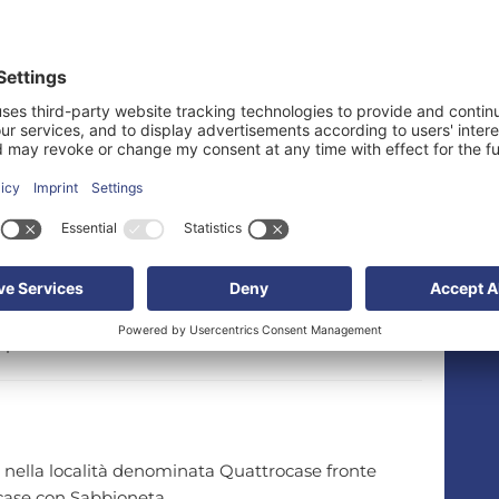
ortata
6,3 ton
arroponte
aluta
€
cato su lotto di 23.000 mq con area esterna
tettoie per carico e scarico "coperto" di 1.200 mq
uno (spogliatoi, uffici, showroom e abitazione
annone è predisposto per l' installazione di ulteriori
rietà.....
 nella località denominata Quattrocase fronte
case con Sabbioneta.