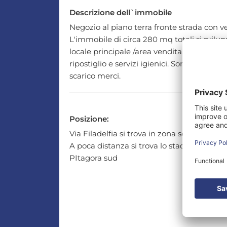
Descrizione dell`immobile
Negozio al piano terra fronte strada con vet
L'immobile di circa 280 mq totali si svilup
locale principale /area vendita, stanza retr
ripostiglio e servizi igienici. Sono presenti
scarico merci.
Posizione:
Via Filadelfia si trova in zona semi-centra
A poca distanza si trova lo stadio Olimpico
PItagora sud