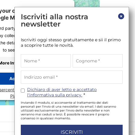
our consent to load the
Iscriviti alla nostra
gle Maps service!
newsletter
ird party service to embed map
y collect data about your activity.
Iscriviti oggi stesso gratuitamente e sii il primo
the details and accept the service
a scoprire tutte le novità.
to see this map.
More Information
Accept
Dichiaro di aver letto e accettato
sercentrics Consent Management
l'informativa sulla privacy.
*
Platform
Inviando il modulo, si acconsente al trattamento dei dati
personali per l'invio di una newsletter via email. I dati saranno
utilizzati esclusivamente per l'invio della newsletter e non
verranno mai ceduti a terzi. È possibile revocare il proprio
consenso in qualsiasi momento.