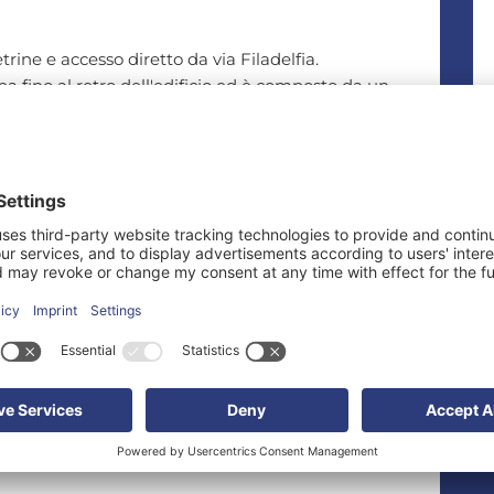
rine e accesso diretto da via Filadelfia.
pa fino al retro dell'edificio ed è composto da un
ostante ad uso magazzino, ulteriori locali oltre a
 parcheggi su strada, utilizzabili anche per carico e
le di Torino nel quartiere denominato Mirafiori Nord
, il poliambulatorio, la fermata dell' autobus