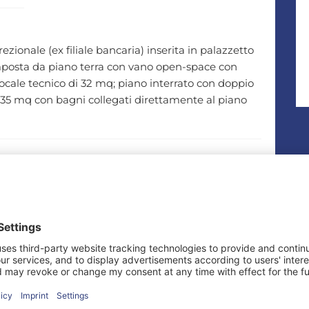
ionale (ex filiale bancaria) inserita in palazzetto
posta da piano terra con vano open-space con
 locale tecnico di 32 mq; piano interrato con doppio
i 35 mq con bagni collegati direttamente al piano
Via del Pozzo.
one ferroviaria ed alla stazione delle corriere in