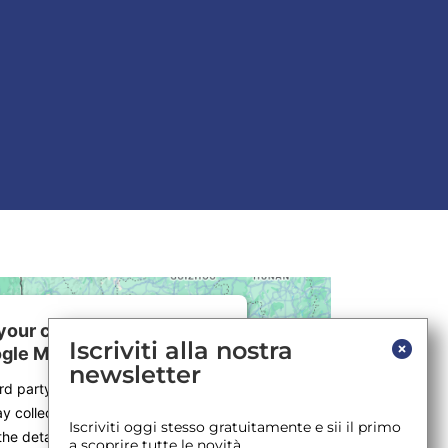
our consent to load the
Iscriviti alla nostra
gle Maps service!
newsletter
ird party service to embed map
y collect data about your activity.
Iscriviti oggi stesso gratuitamente e sii il primo
the details and accept the service
a scoprire tutte le novità.