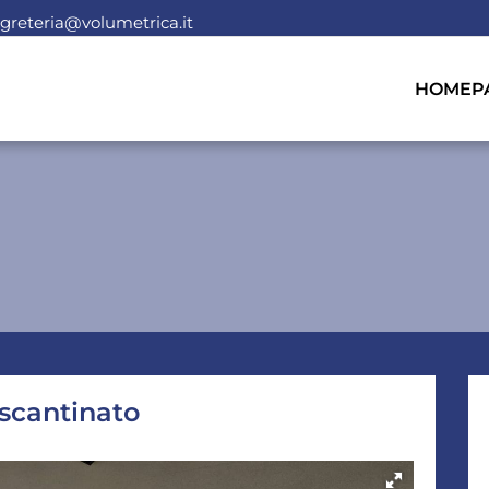
greteria@volumetrica.it
HOMEP
scantinato