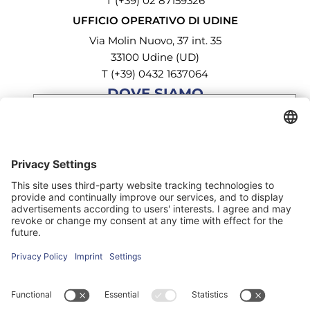
T (+39) 02 87159326
UFFICIO OPERATIVO DI UDINE
Via Molin Nuovo, 37 int. 35
33100 Udine (UD)
T (+39) 0432 1637064
DOVE SIAMO
Iscriviti alla nostra
newsletter
We need your consent to load the
Google Maps service!
Iscriviti oggi stesso gratuitamente e sii il primo
a scoprire tutte le novità.
We use a third party service to embed map
content that may collect data about your
activity. Please review the details and accept
the service to see this map.
More Information
Dichiaro di aver letto e accettato
l'informativa sulla privacy.
*
Accept