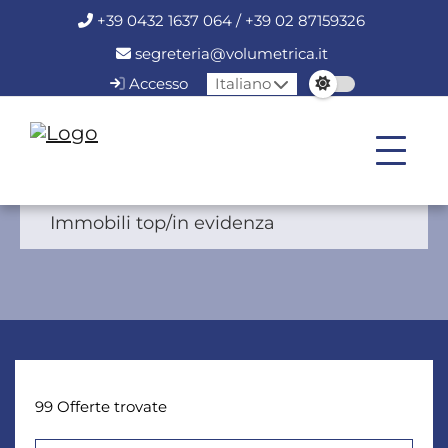
+39 0432 1637 064 / +39 02 87159326
segreteria@volumetrica.it
Accesso
Italiano
Immobili top/in evidenza
99 Offerte trovate