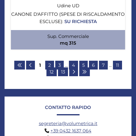
Udine UD
CANONE D'AFFITTO (SPESE DI RISCALDAMENTO
ESCLUSE):
SU RICHIESTA
Sup. Commerciale
mq 315
1
2
3
...
4
5
6
7
...
11
12
13
CONTATTO RAPIDO
segreteria@volumetrica.it
+39 0432 1637 064