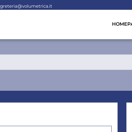
greteria@volumetrica.it
HOMEP