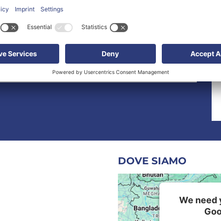
 Commerciale
mq 2.190
8
9
10
...
11
12
13
DOVE SIAMO
We need y
Goo