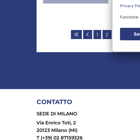
Sup.
1
2
3
...
7
CONTATTO
SEDE DI MILANO
Via Enrico Toti, 2
20123 Milano (MI)
T (+39) 02 87159326