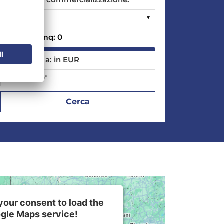
Superficie mq:
0
Prezzo fino a:
in EUR
our consent to load the
gle Maps service!