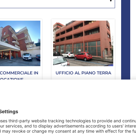
 COMMERCIALE IN
UFFICIO AL PIANO TERRA
LOCAZIONE
no Comense CO
Udine UD
NE D'AFFITTO
PREZZO DELL'IMMOBILE:
(SPESE DI
250.000,00 €
CALDAMENTO
SE):
15.000,00 €
Sup. Commerciale
mq 470