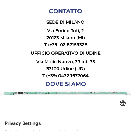
CONTATTO
SEDE DI MILANO
Via Enrico Toti, 2
20123 Milano (MI)
T (+39) 02 87159326
UFFICIO OPERATIVO DI UDINE
Via Molin Nuovo, 37 int. 35
33100 Udine (UD)
T (+39) 0432 1637064
DOVE SIAMO
Iscriviti alla nostra
We need your consent to load the
newsletter
Google Maps service!
We use a third party service to embed map
Iscriviti oggi stesso gratuitamente e sii il
primo a scoprire tutte le novità.